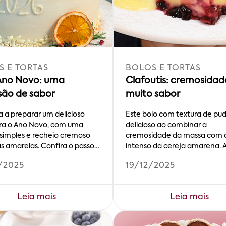
 E TORTAS
BOLOS E TORTAS
Ano Novo: uma
Clafoutis: cremosidad
são de sabor
muito sabor
 a preparar um delicioso
Este bolo com textura de pu
ra o Ano Novo, com uma
delicioso ao combinar a
 simples e recheio cremoso
cremosidade da massa com 
as amarelas. Confira o passo a
intenso da cereja amarena.
como fazer!
/2025
19/12/2025
Leia mais
Leia mais