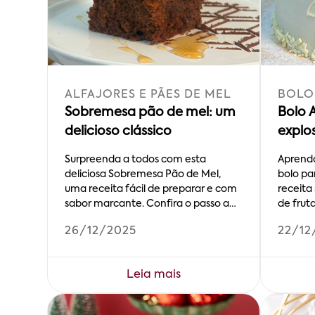
ALFAJORES E PÃES DE MEL
BOLOS
Sobremesa pão de mel: um
Bolo 
delicioso clássico
explo
Surpreenda a todos com esta
Aprenda
deliciosa Sobremesa Pão de Mel,
bolo pa
uma receita fácil de preparar e com
receita
sabor marcante. Confira o passo a
de frut
passo!
passo!
26/12/2025
22/12
Leia mais