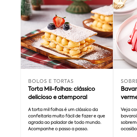
BOLOS E TORTAS
SOBR
Torta Mil-folhas: clássico
Bavar
delicioso e atemporal
verme
prati
A torta mil folhas é um clássico da
Veja co
confeitaria muito fácil de fazer e que
bavaroi
agrada ao paladar de todo mundo.
sobreme
Acompanhe o passo a passo.
ocasião