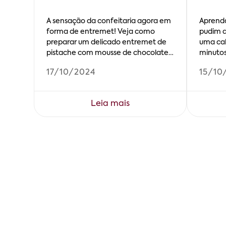
A sensação da confeitaria agora em
Aprenda
forma de entremet! Veja como
pudim d
preparar um delicado entremet de
uma cal
pistache com mousse de chocolate
minutos
crocante.
17/10/2024
15/10
Leia mais