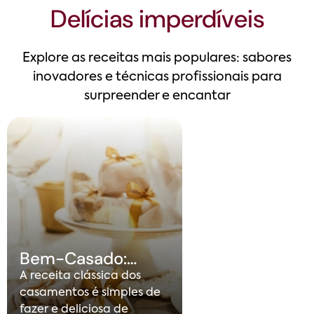
Delícias imperdíveis
Explore as receitas mais populares: sabores
inovadores e técnicas profissionais para
surpreender e encantar
Bem-Casado:
aprenda a fazer
A receita clássica dos
este clássico
casamentos é simples de
saboroso
fazer e deliciosa de