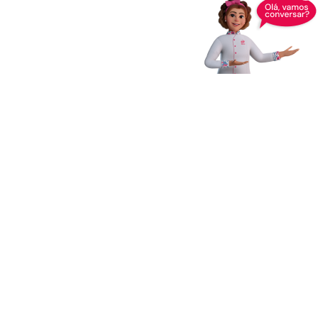
Receba novidades,
dicas e muito mais
Enviar
Ao clicar em Enviar, você concorda com os
Termos e Condições
Gerais de Uso
e
Política de Privacidade
*