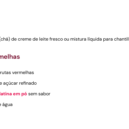
(chá) de creme de leite fresco ou mistura líquida para chantil
rmelhas
frutas vermelhas
e açúcar refinado
latina em pó
sem sabor
e água