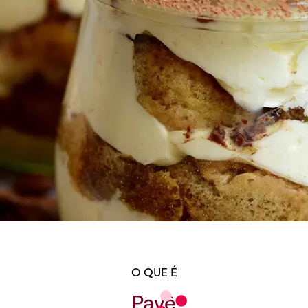
O QUE É
Pavê