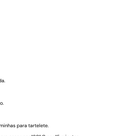
da.
o.
minhas para tartelete.