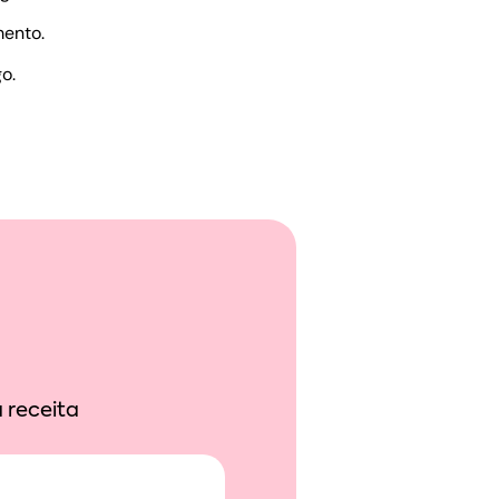
mento.
o.
 receita