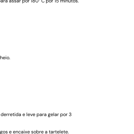
ra assar por 180° C por 15 minutos.
heio.
erretida e leve para gelar por 3
os e encaixe sobre a tartelete.