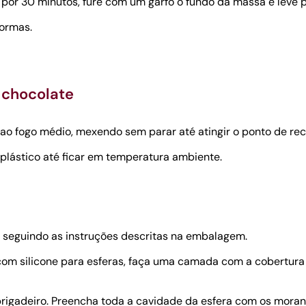
por 30 minutos, fure com um garfo o fundo da massa e leve pa
formas.
 chocolate
 ao fogo médio, mexendo sem parar até atingir o ponto de rec
plástico até ficar em temperatura ambiente.
seguindo as instruções descritas na embalagem.
m silicone para esferas, faça uma camada com a cobertura d
brigadeiro. Preencha toda a cavidade da esfera com os morang