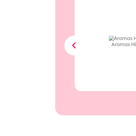
ado Macio
Aromas Hi
Previous