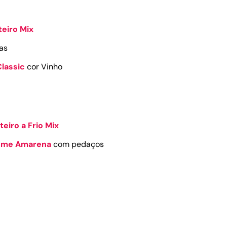
teiro Mix
as
Classic
cor Vinho
eiro a Frio Mix
reme Amarena
com pedaços