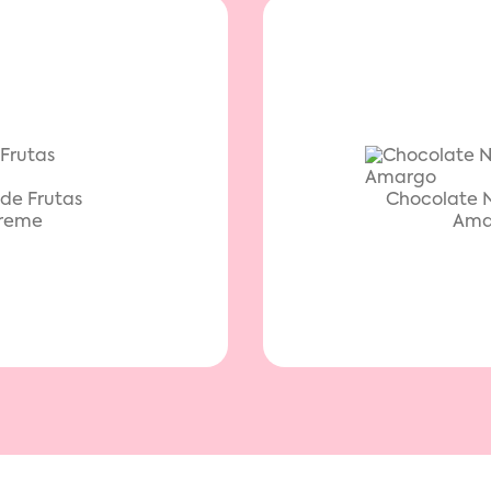
de Frutas
Chocolate 
reme
Ama