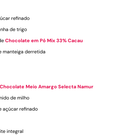
çúcar refinado
inha de trigo
 de
Chocolate em Pó Mix 33% Cacau
e manteiga derretida
Chocolate Meio Amargo Selecta Namur
amido de milho
e açúcar refinado
ite integral