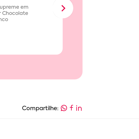
Supreme em
Ganach
Next
r Chocolate
nco
Compartilhe: