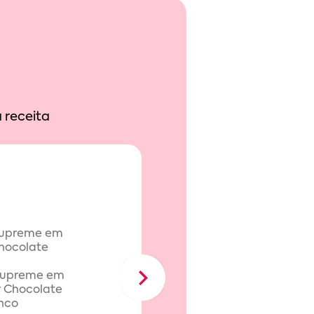
 receita
Supreme em
Chocolate N
Next
r Chocolate
nco