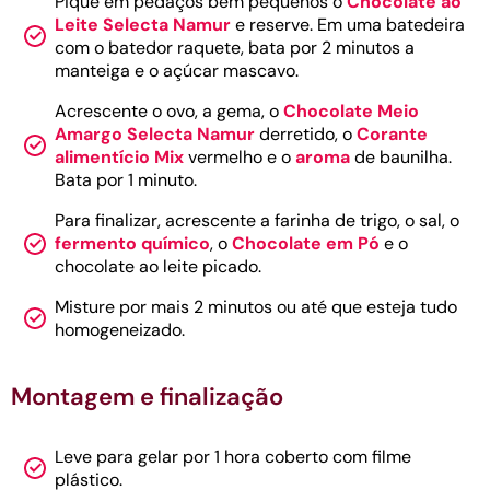
Pique em pedaços bem pequenos o
Chocolate ao
Leite Selecta Namur
e reserve. Em uma batedeira
com o batedor raquete, bata por 2 minutos a
manteiga e o açúcar mascavo.
Acrescente o ovo, a gema, o
Chocolate Meio
Amargo Selecta Namur
derretido, o
Corante
alimentício Mix
vermelho e o
aroma
de baunilha.
Bata por 1 minuto.
Para finalizar, acrescente a farinha de trigo, o sal, o
fermento químico
, o
Chocolate em Pó
e o
chocolate ao leite picado.
Misture por mais 2 minutos ou até que esteja tudo
homogeneizado.
Montagem e finalização
Leve para gelar por 1 hora coberto com filme
plástico.