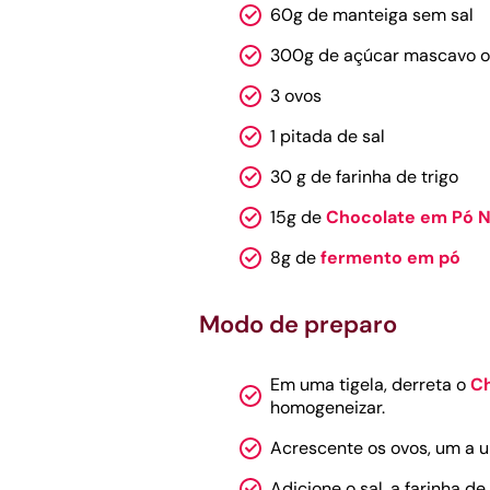
60g de manteiga sem sal
300g de açúcar mascavo o
3 ovos
1 pitada de sal
30 g de farinha de trigo
15g de
Chocolate em Pó 
8g de
fermento em pó
Modo de preparo
Em uma tigela, derreta o
C
homogeneizar.
Acrescente os ovos, um a 
Adicione o sal, a farinha de