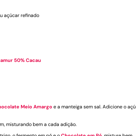
u açúcar refinado
Namur 50% Cacau
hocolate Meio Amargo
e a manteiga sem sal. Adicione o aç
um, misturando bem a cada adição.
 trigo, o fermento em pó e o
Chocolate em Pó
, misture bem.