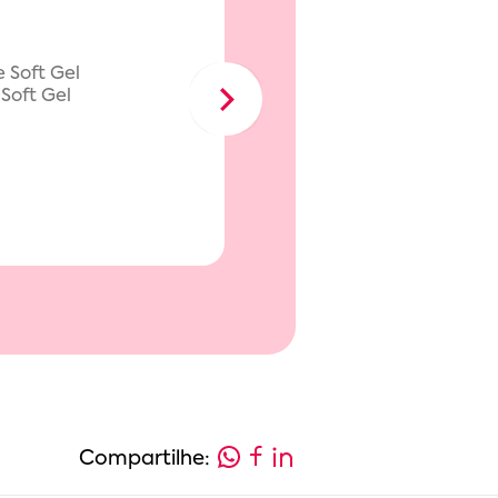
Soft Gel
Marshm
Next
Compartilhe: