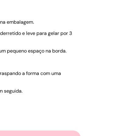
s na embalagem.
rretido e leve para gelar por 3
um pequeno espaço na borda.
so raspando a forma com uma
m seguida.