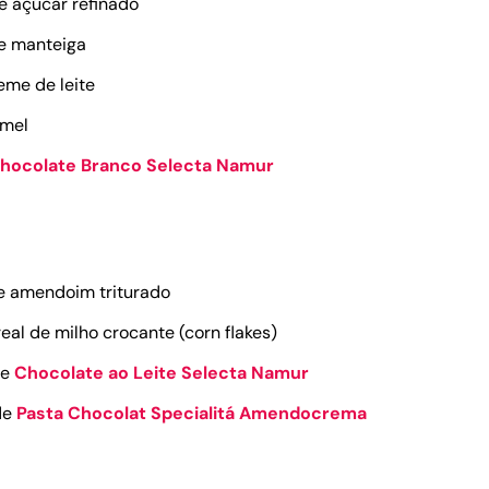
de açúcar refinado
de manteiga
reme de leite
 mel
hocolate Branco Selecta Namur
de amendoim triturado
real de milho crocante (corn flakes)
de
Chocolate ao Leite Selecta Namur
 de
Pasta Chocolat Specialitá Amendocrema