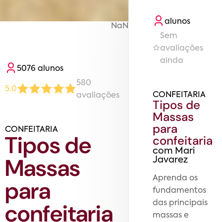
aluno
s
NaN
Sem
avaliações
ainda
5076
aluno
s
580
5.0
CONFEITARIA
avaliaç
ões
Tipos de
Massas
para
CONFEITARIA
Tipos de
confeitaria
com
Mari
Massas
Javarez
Aprenda os
para
fundamentos
confeitaria
das principais
massas e