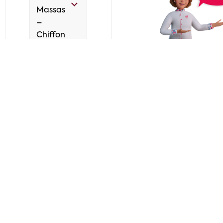
Massas
–
Chiffon
Módulo 2
Aula 5 |
Bolo de
Frutas
Vermelhas
Duração:
17
min
Considerações
Finais
E-book