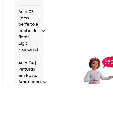
Aula 03 |
Laço
perfeito e
cacho de
flores,
Ligia
Franceschi
Aula 04 |
Pinturas
em Pasta
Americana,
com
Vinicios
Laranjeira