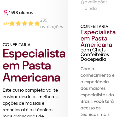
avaliações
ainda
1598
aluno
s
239
5.0
CONFEITARIA
avaliaç
ões
Especialista
em Pasta
Americana
CONFEITARIA
Especialista
com
Chefs
Confeiteiros
Docepedia
em Pasta
Com o
Americana
conhecimento e
a experiência
dos maiores
Este curso completo vai te
especialistas do
ensinar desde as melhores
Brasil, você terá
opções de massas e
acesso as
recheios até as técnicas
técnicas mais
mais avançadas de