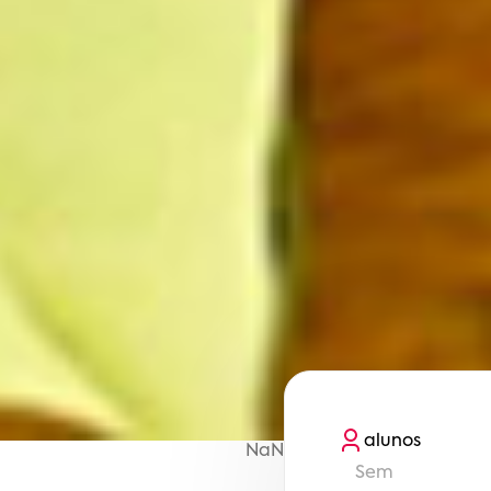
aluno
s
NaN
Sem