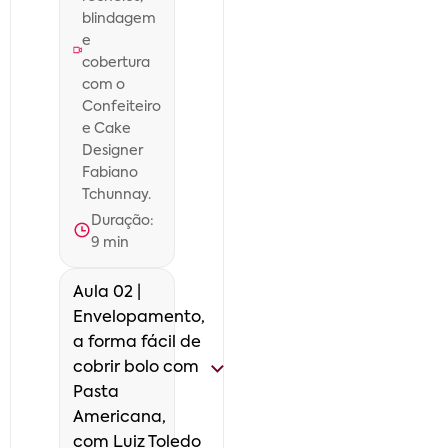
blindagem
e
cobertura
com o
Confeiteiro
e Cake
Designer
Fabiano
Tchunnay.
Duração:
9
min
Aula 02 |
Envelopamento,
a forma fácil de
cobrir bolo com
Pasta
Americana,
com Luiz Toledo