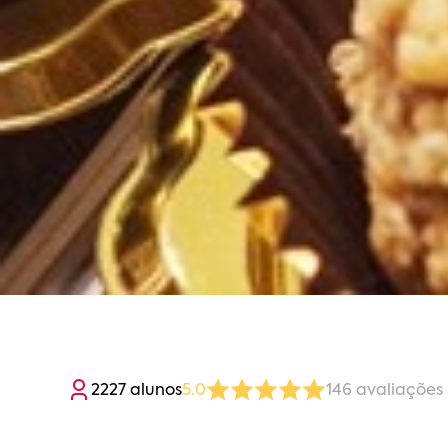
2227
aluno
s
5.0
146
avaliaç
ões