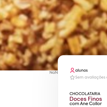
aluno
s
NaN
Sem avaliações 
CHOCOLATARIA
Doces Finos
com
Ane Collor