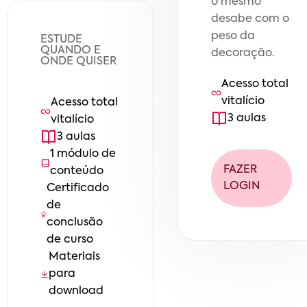
o mesmo
desabe com o
peso da
ESTUDE
QUANDO E
decoração.
ONDE QUISER
Acesso total
vitalício
Acesso total
3
aula
s
vitalício
3
aula
s
1
módulo
de
FAZER
conteúdo
LOGIN
Certificado
de
conclusão
de curso
Materiais
para
download