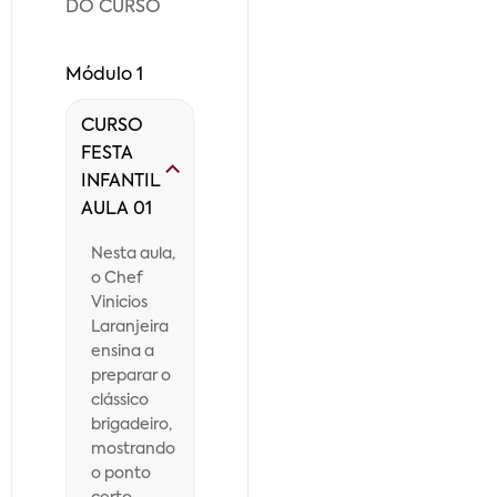
DO CURSO
Módulo 1
CURSO
FESTA
INFANTIL
AULA 01
Nesta aula,
o Chef
Vinicios
Laranjeira
ensina a
preparar o
clássico
brigadeiro,
mostrando
o ponto