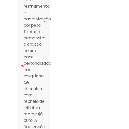
certo,
resfriamento
e
padronização
por peso.
Também
demonstra
a criação
de um
doce
personalizado
em
casquinha
de
chocolate
com
recheio de
leitinho e
maracujá
puro. A
finalização