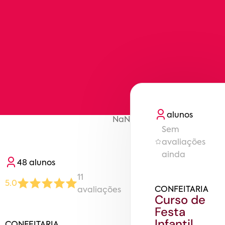
aluno
s
NaN
Sem
avaliações
ainda
48
aluno
s
11
5.0
CONFEITARIA
avaliaç
ões
Curso de
Festa
Infantil
CONFEITARIA