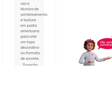
usa a
técnica de
sombreamento
e textura
em pasta
americana
para criar
um topo
decorativo
no formato
de sorvete.
Duração:
6
min
CURSO
DE
FESTA
INFANTIL
– AULA 2