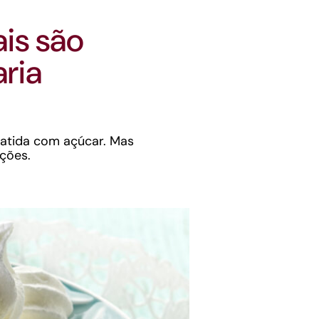
is são
aria
batida com açúcar. Mas
ções.