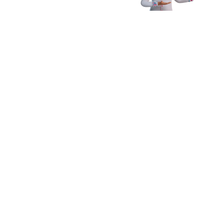
Receba novidades,
dicas e muito mais
Enviar
Ao clicar em Enviar, você concorda com os
Termos e Condições
Gerais de Uso
e
Política de Privacidade
*