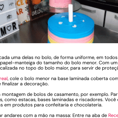
a cada uma delas no bolo, de forma uniforme, em todos
 papel-manteiga do tamanho do bolo menor. Com um p
alizada no topo do bolo maior, para servir de proteç
real
, cole o bolo menor na base laminada coberta co
finalizar a decoração.
na montagem de bolos de casamento, por exemplo. Para 
os, como estacas, bases laminadas e riscadores. Você
as em produtos para confeitaria e chocolateria.
ixar andares com a mão na massa: Entre na aba de
Rece