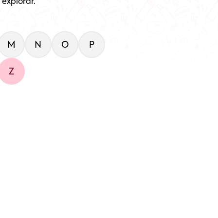
explorar.
M
N
O
P
Z