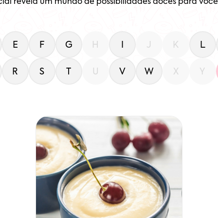
cial revela um mundo de possibilidades doces para você 
E
F
G
H
I
J
K
L
R
S
T
U
V
W
X
Y