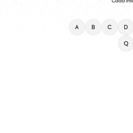
Cada ini
A
B
C
D
Q