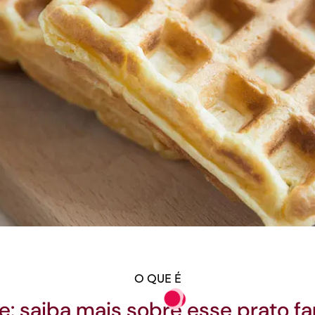
O QUE É
e: saiba mais sobre esse prato 