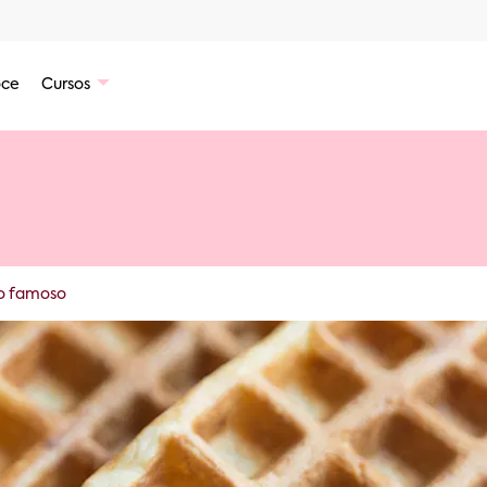
ce
Cursos
to famoso