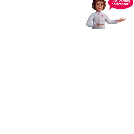
Receba novidades,
dicas e muito mais
Enviar
Ao clicar em Enviar, você concorda com os
Termos e Condições
Gerais de Uso
e
Política de Privacidade
*