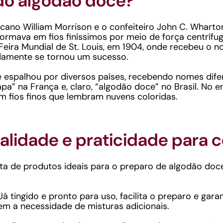
 do algodão doce?
icano William Morrison e o confeiteiro John C. Whar
formava em fios finíssimos por meio de força centrífu
Feira Mundial de St. Louis, em 1904, onde recebeu o no
pidamente se tornou um sucesso.
se espalhou por diversos países, recebendo nomes dif
pa” na França e, claro, “algodão doce” no Brasil. No e
 fios finos que lembram nuvens coloridas.
alidade e praticidade para c
a de produtos ideais para o preparo de algodão doce 
á tingido e pronto para uso, facilita o preparo e gara
sem a necessidade de misturas adicionais.